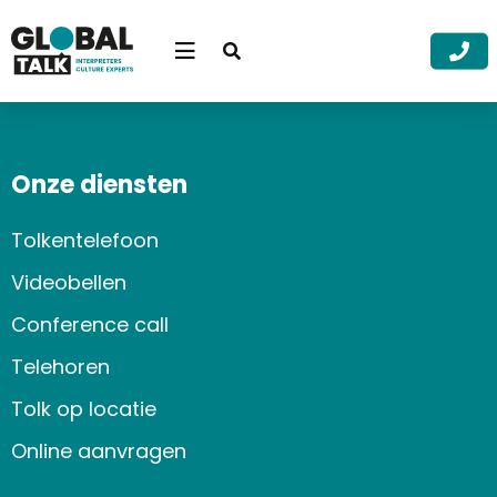
Open
searchbar
Menu
Zoek
Zoek
Onze diensten
Tolkentelefoon
Videobellen
Conference call
Telehoren
Tolk op locatie
Online aanvragen