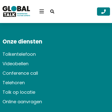
Open
searchbar
Menu
Zoek
Zoek
Onze diensten
Tolkentelefoon
Videobellen
Conference call
Telehoren
Tolk op locatie
Online aanvragen