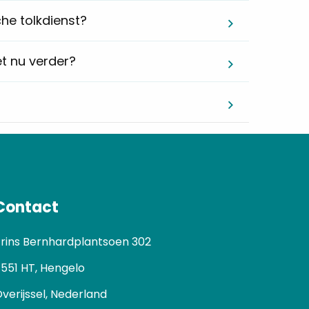
he tolkdienst?
t nu verder?
Contact
rins Bernhardplantsoen 302
551 HT, Hengelo
verijssel, Nederland