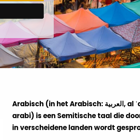
Arabisch (in het Arabisch: العربية, al ʿarabiyya, of soms kortweg عربي,
arabi) is een Semitische taal die d
in verscheidene landen wordt gespr