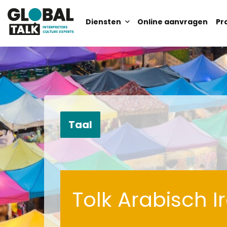
Diensten
Online aanvragen
Pr
Zoek
Zoek
Taal
Tolk Arabisch I