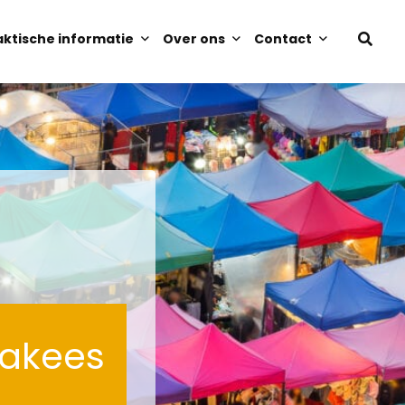
aktische informatie
Over ons
Contact
Open
sear
rakees