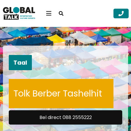
Open
searchbar
Menu
Zoek
Zoek
Taal
Tolk Berber Tashelhit
Bel direct 088 2555222