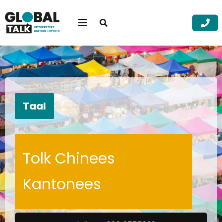
Open
searchbar
Menu
Zoek
Zoek
Taal
Tolk Chinees
Kantonees