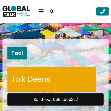
Open
searchbar
Menu
Zoek
Zoek
Taal
Tolk Deens
Bel direct 088 2555222