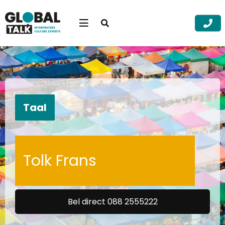
Open
searchbar
Menu
Zoek
Zoek
Taal
Tolk Frans
Bel direct 088 2555222