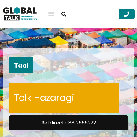
Open
searchbar
Menu
Zoek
Zoek
Taal
Tolk Hazaragi
Bel direct 088 2555222