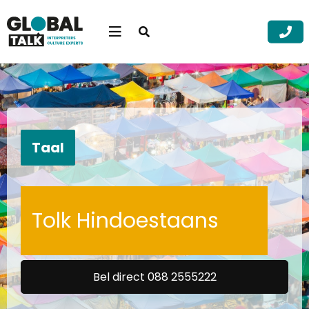
Open
searchbar
Menu
Zoek
Zoek
Taal
Tolk Hindoestaans
Bel direct 088 2555222