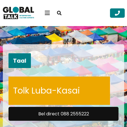
Open
searchbar
Menu
Zoek
Zoek
Taal
Tolk Luba-Kasai
Bel direct 088 2555222