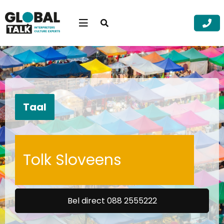
Open
searchbar
Menu
Zoek
Zoek
Taal
Tolk Sloveens
Bel direct 088 2555222