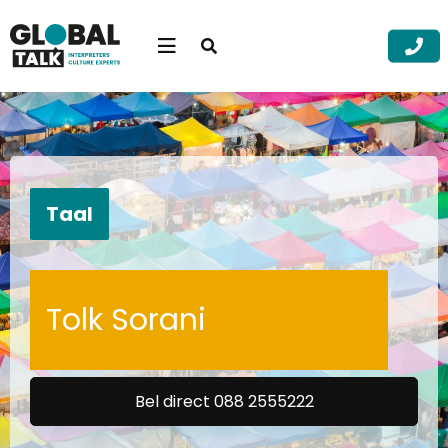
Open
searchbar
Menu
Zoek
Zoek
Taal
Tolk Sorani
Bel direct 088 2555222