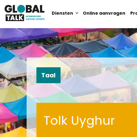
Diensten
Online aanvragen
Pr
Zoek
Zoek
Taal
Tolk Uyghur