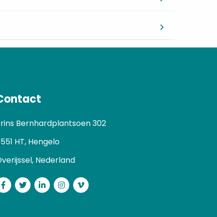
Contact
rins Bernhardplantsoen 302
551 HT, Hengelo
verijssel, Nederland
Facebook
Twitter
LinkedIn
Instagram
Vimeo