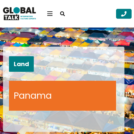
Open
searchbar
Menu
Zoek
Zoek
Land
Panama