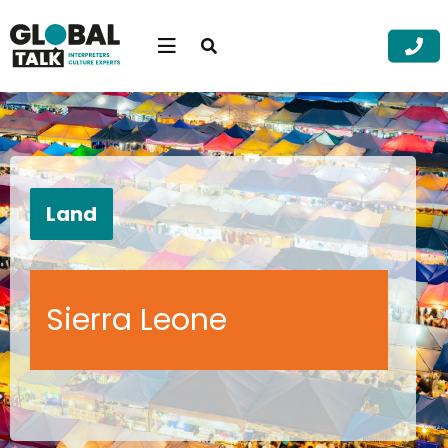
Open
searchbar
Menu
Zoek
Zoek
Land
Sierra Leone