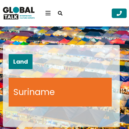
Open
searchbar
Menu
Zoek
Zoek
Land
Suriname