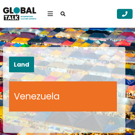
Open
searchbar
Menu
Zoek
Zoek
Land
Venezuela