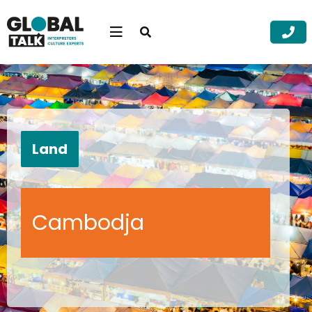
Open
searchbar
Menu
Zoek
Zoek
Land
Cambodja