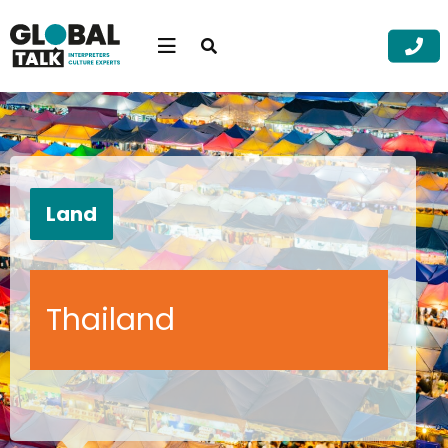
Open
searchbar
Menu
Zoek
Zoek
Land
Thailand